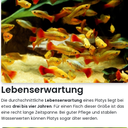
Lebenserwartung
Die durchschnittliche
Lebenserwartung
eines Platys liegt bei
etwa
drei bis vier Jahren
. Für einen Fisch dieser Größe ist das
eine recht lange Zeitspanne. Bei guter Pflege und stabilen
Wasserwerten können Platys sogar älter werden.