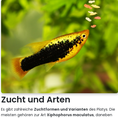
Zucht und Arten
Es gibt zahlreiche
Zuchtformen und Varianten
des Platys. Die
meisten gehören zur Art
Xiphophorus maculatus
, daneben