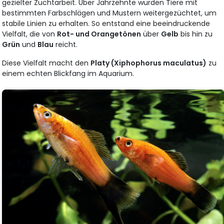
gezielter Zuchtarbeit. Über Jahrzehnte wurden Tiere mit
bestimmten Farbschlägen und Mustern weitergezüchtet, um
stabile Linien zu erhalten. So entstand eine beeindruckende
Vielfalt, die von
Rot- und Orangetönen
über
Gelb
bis hin zu
Grün
und
Blau
reicht.
Diese Vielfalt macht den
Platy (Xiphophorus maculatus)
zu
einem echten Blickfang im Aquarium.