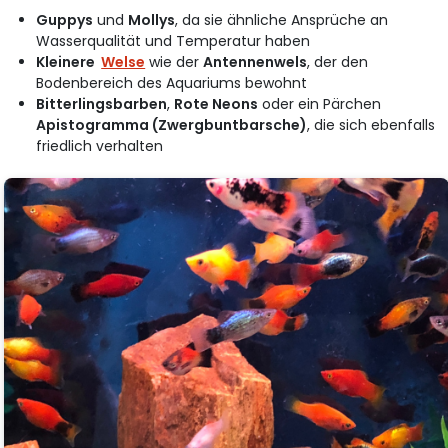
Guppys
und
Mollys
, da sie ähnliche Ansprüche an
Wasserqualität und Temperatur haben
Kleinere
Welse
wie der
Antennenwels
, der den
Bodenbereich des Aquariums bewohnt
Bitterlingsbarben
,
Rote Neons
oder ein Pärchen
Apistogramma (Zwergbuntbarsche)
, die sich ebenfalls
friedlich verhalten